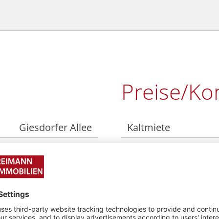
Preise/Ko
Giesdorfer Allee
Kaltmiete
104
Nebenkosten
50997
Stellplatzmiete
Köln
Warmmiete
Immendorf
Heizkosten in Neben