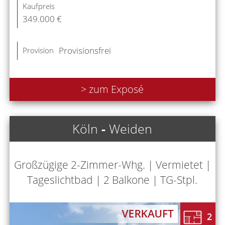
Kaufpreis
349.000 €
Provisionsfrei
Provision
> zum Exposé
Köln
-
Weiden
Großzügige 2-Zimmer-Whg. | Vermietet |
Tageslichtbad | 2 Balkone | TG-Stpl.
2