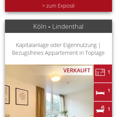
> zum Exposé
Köln
-
Lindenthal
Kapitalanlage oder Eigennutzung |
Bezugsfreies Appartement in Toplage
1
1
1