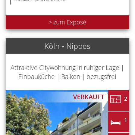
> zum Exposé
Köln
-
Nippes
Attraktive Citywohnung in ruhiger Lage |
Einbauküche | Balkon | bezugsfrei
2
1