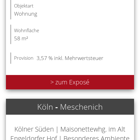
Objektart
Wohnung
Wohnfläche
58 m²
3,57 % inkl. Mehrwertsteuer
Provision
> zum Exposé
Köln
-
Meschenich
Kölner Süden | Maisonettewhg. im Alt
Engeldorfer Hof | Besonderes Ambiente