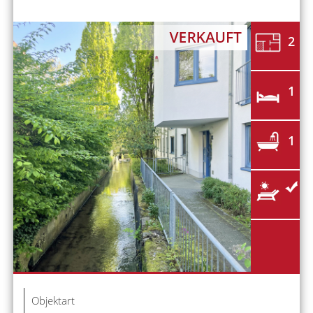
2
1
1
Objektart