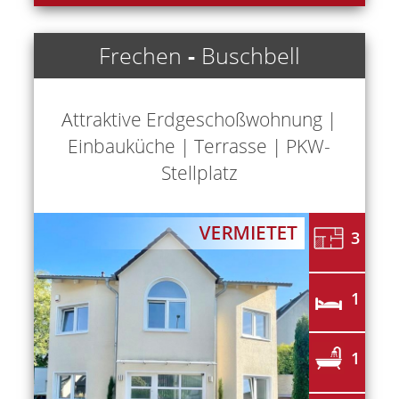
Frechen
-
Buschbell
Attraktive Erdgeschoßwohnung |
Einbauküche | Terrasse | PKW-
Stellplatz
3
1
1