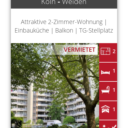
Köln
-
Weiden
Attraktive 2-Zimmer-Wohnung |
Einbauküche | Balkon | TG-Stellplatz
2
1
1
1