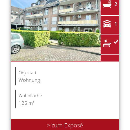
2
1
Objektart
Wohnung
Wohnfläche
125 m²
> zum Exposé