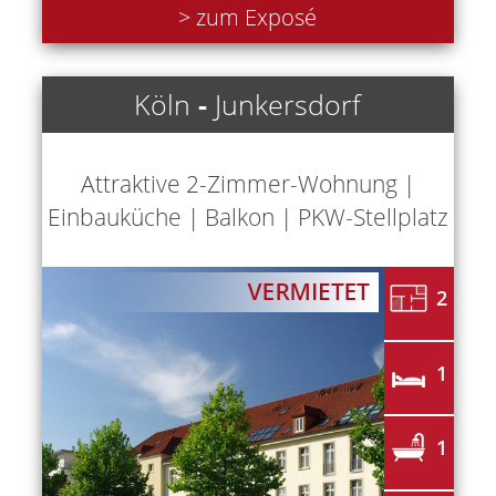
> zum Exposé
Köln
-
Junkersdorf
Attraktive 2-Zimmer-Wohnung |
Einbauküche | Balkon | PKW-Stellplatz
2
1
1