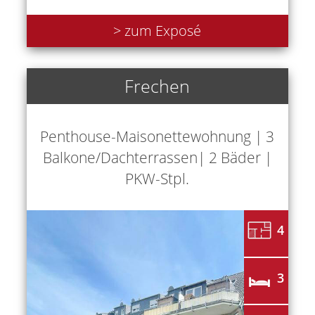
> zum Exposé
Frechen
Penthouse-Maisonettewohnung | 3
Balkone/Dachterrassen| 2 Bäder |
PKW-Stpl.
4
3