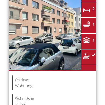
2
1
1
Objektart
Wohnung
Wohnfläche
75 m²