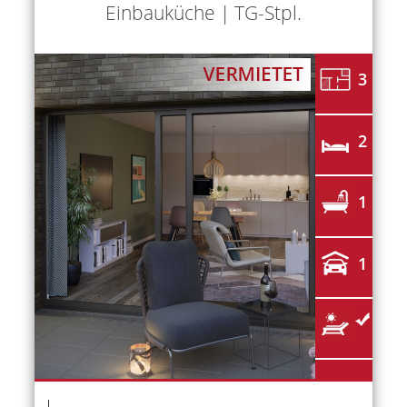
Einbauküche | TG-Stpl.
3
2
1
1