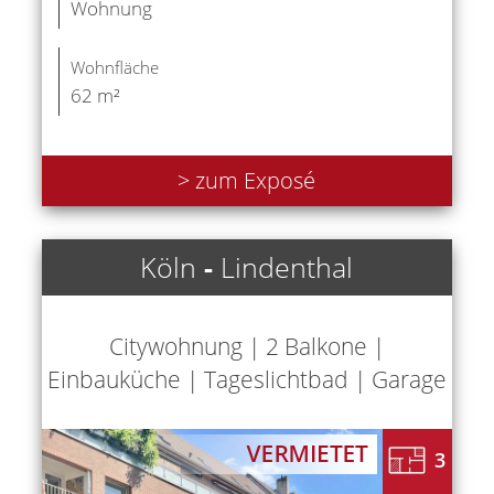
Wohnung
Wohnfläche
62 m²
> zum Exposé
Köln
-
Lindenthal
Citywohnung | 2 Balkone |
Einbauküche | Tageslichtbad | Garage
3