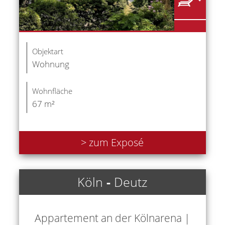
Objektart
Wohnung
Wohnfläche
67 m²
> zum Exposé
Köln
-
Deutz
Appartement an der Kölnarena |