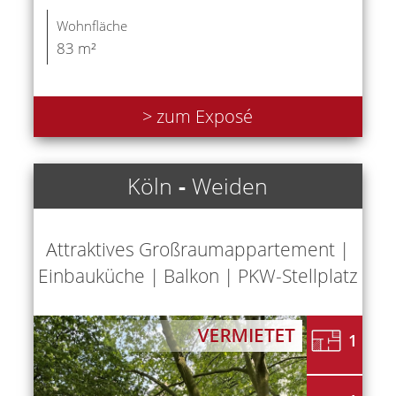
Wohnfläche
83 m²
> zum Exposé
Köln
-
Weiden
Attraktives Großraumappartement |
Einbauküche | Balkon | PKW-Stellplatz
1