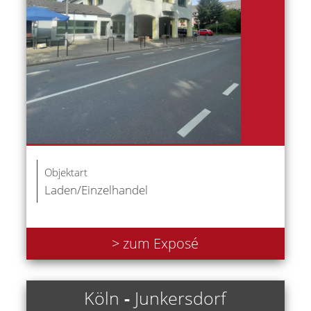
Objektart
Laden/Einzelhandel
> zum Exposé
Köln
-
Junkersdorf