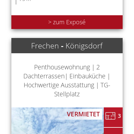
> zum Exposé
Frechen
-
Königsdorf
Penthousewohnung | 2
Dachterrassen| Einbauküche |
Hochwertige Ausstattung | TG-
Stellplatz
3