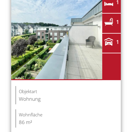
1
1
1
Objektart
Wohnung
Wohnfläche
86 m²