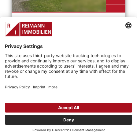
Objektart
Haus
Wohnfläche
180 m²
> zum Exposé
«
1
2
3
...
4
5
6
7
...
23
24
25
»