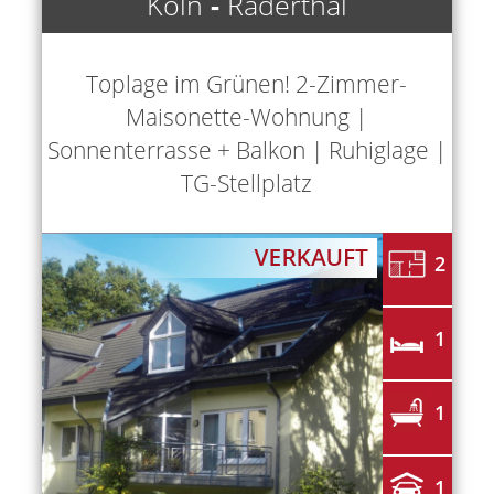
Köln
-
Raderthal
Toplage im Grünen! 2-Zimmer-
Maisonette-Wohnung |
Sonnenterrasse + Balkon | Ruhiglage |
TG-Stellplatz
2
1
1
1