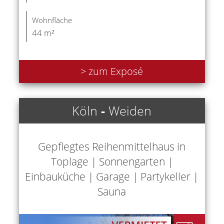
Wohnfläche
44 m²
> zum Exposé
Köln
-
Weiden
Gepflegtes Reihenmittelhaus in
Toplage | Sonnengarten |
Einbauküche | Garage | Partykeller |
Sauna