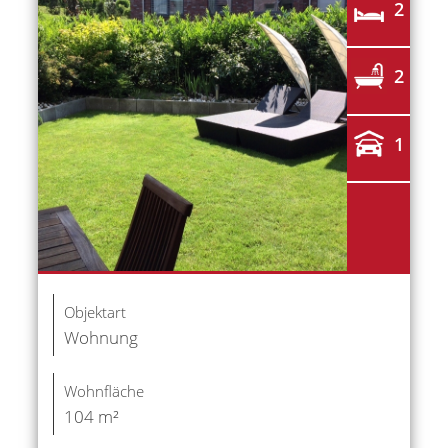
2
2
1
Objektart
Wohnung
Wohnfläche
104 m²