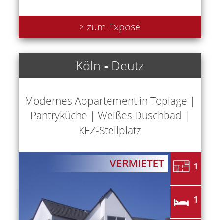
> zum Exposé
Köln
-
Deutz
Modernes Appartement in Toplage |
Pantryküche | Weißes Duschbad |
KFZ-Stellplatz
1
1