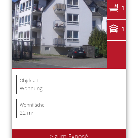
1
1
Objektart
Wohnung
Wohnfläche
22 m²
> zum Exposé