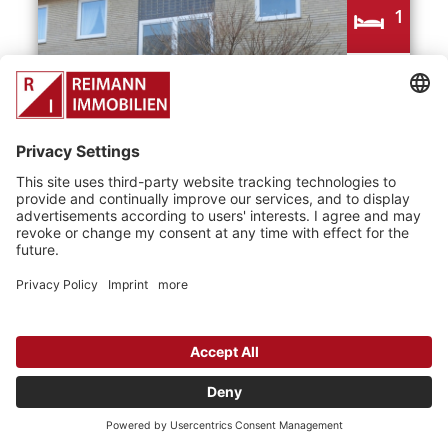
1
1
1
Objektart
Wohnung
Wohnfläche
70 m²