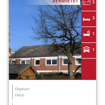
5
3
1
1
Objektart
Haus