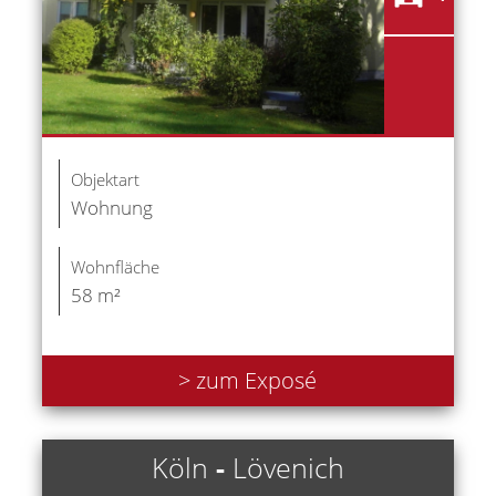
Objektart
Wohnung
Wohnfläche
58 m²
> zum Exposé
Köln
-
Lövenich