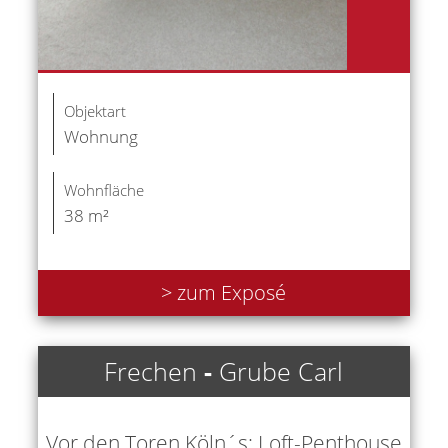
Objektart
Wohnung
Wohnfläche
38 m²
> zum Exposé
Frechen
-
Grube Carl
Vor den Toren Köln´s: Loft-Penthouse