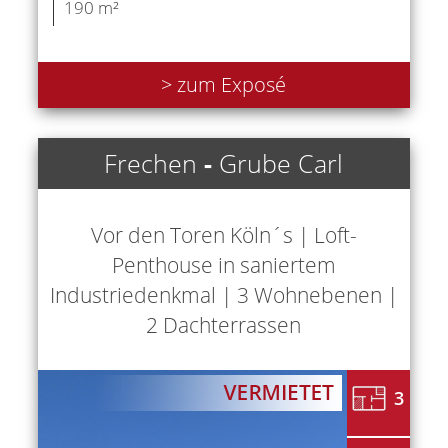
190 m²
> zum Exposé
Frechen
-
Grube Carl
Vor den Toren Köln´s | Loft-
Penthouse in saniertem
Industriedenkmal | 3 Wohnebenen |
2 Dachterrassen
3