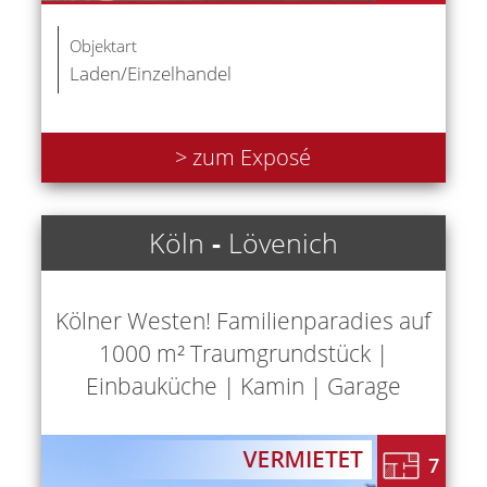
Objektart
Laden/Einzelhandel
> zum Exposé
Köln
-
Lövenich
Kölner Westen! Familienparadies auf
1000 m² Traumgrundstück |
Einbauküche | Kamin | Garage
7