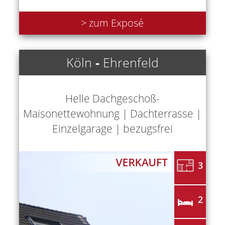
> zum Exposé
Köln
-
Ehrenfeld
Helle Dachgeschoß-
Maisonettewohnung | Dachterrasse |
Einzelgarage | bezugsfrei
3
2