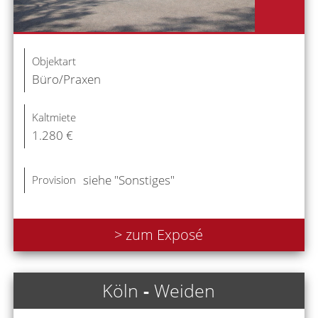
Objektart
Büro/Praxen
Kaltmiete
1.280 €
siehe "Sonstiges"
Provision
> zum Exposé
Köln
-
Weiden