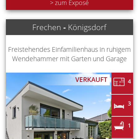
> zum Exposé
Frechen
-
Königsdorf
Freistehendes Einfamilienhaus in ruhigem
Wendehammer mit Garten und Garage
4
3
1