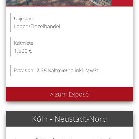
Objektart
Laden/Einzelhandel
Kaltmiete
1.500 €
2,38 Kaltmieten inkl. MwSt.
Provision
> zum Exposé
Köln
-
Neustadt-Nord