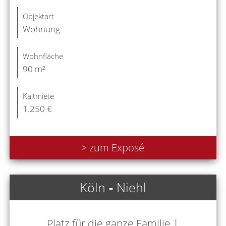
Objektart
Wohnung
Wohnfläche
90 m²
Kaltmiete
1.250 €
> zum Exposé
Köln
-
Niehl
Platz für die ganze Familie |