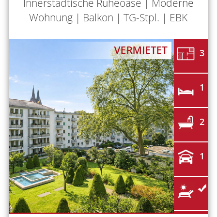
Innerstädtische Ruheoase | Moderne
Wohnung | Balkon | TG-Stpl. | EBK
3
1
2
1