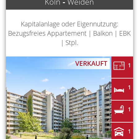
Köln
-
Weiden
Kapitalanlage oder Eigennutzung:
Bezugsfreies Appartement | Balkon | EBK
| Stpl.
1
1
1
1