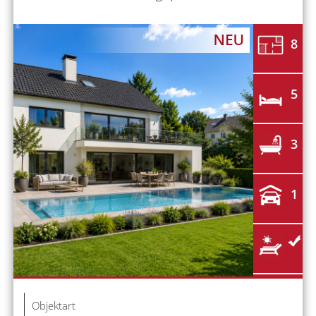
8
5
3
1
Objektart