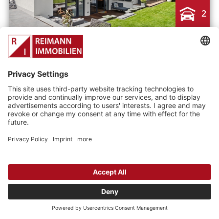
2
Objektart
Haus
Wohnfläche
200 m²
Kaufpreis
799.000 €
3,57 % Käufercourtage
Provision