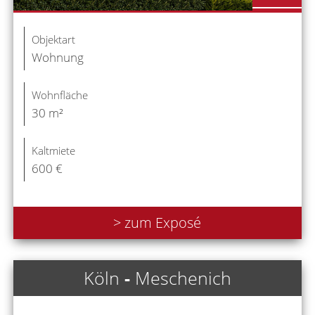
Objektart
Wohnung
Wohnfläche
30 m²
Kaltmiete
600 €
> zum Exposé
Köln
-
Meschenich