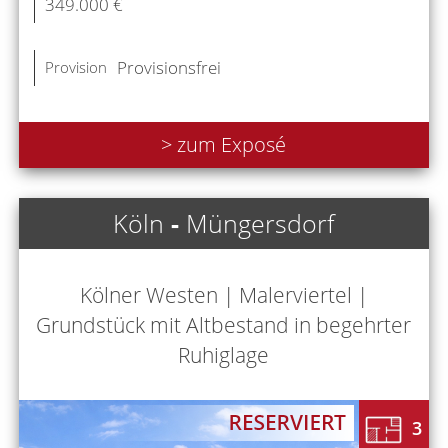
349.000 €
Provisionsfrei
Provision
> zum Exposé
Köln
-
Müngersdorf
Kölner Westen | Malerviertel |
Grundstück mit Altbestand in begehrter
Ruhiglage
3