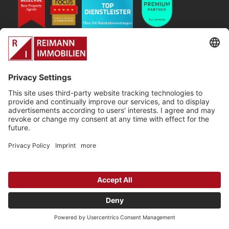
Ihre lokalen
Immobilienexperten im
Kölner Westen