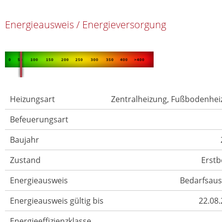
Energieausweis / Energieversorgung
Heizungsart
Zentralheizung, Fußbodenhe
Befeuerungsart
Baujahr
Zustand
Erst
Energieausweis
Bedarfsaus
Energieausweis gültig bis
22.08
Energieeffizienzklasse